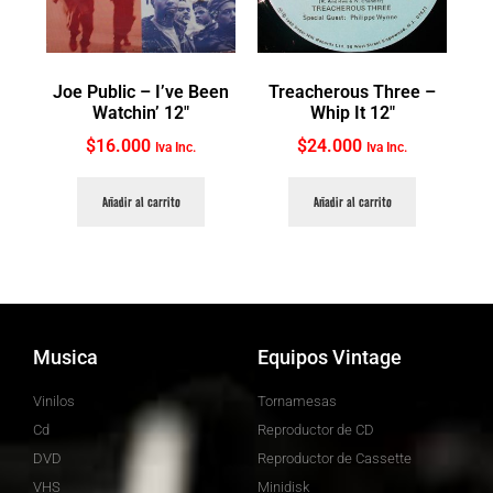
Joe Public ‎– I’ve Been
Treacherous Three ‎–
Watchin’ 12″
Whip It 12″
$
16.000
$
24.000
Iva Inc.
Iva Inc.
Añadir al carrito
Añadir al carrito
Musica
Equipos Vintage
Vinilos
Tornamesas
Cd
Reproductor de CD
DVD
Reproductor de Cassette
VHS
Minidisk