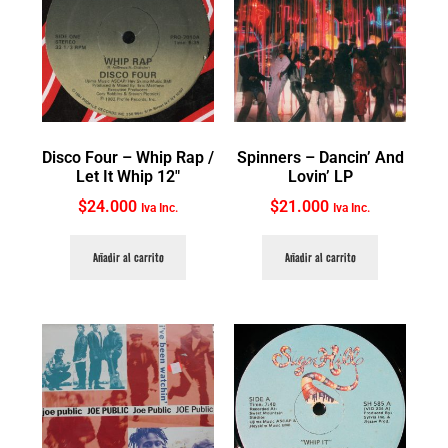
Disco Four ‎– Whip Rap /
Spinners ‎– Dancin’ And
Let It Whip 12″
Lovin’ LP
$
24.000
$
21.000
Iva Inc.
Iva Inc.
Añadir al carrito
Añadir al carrito