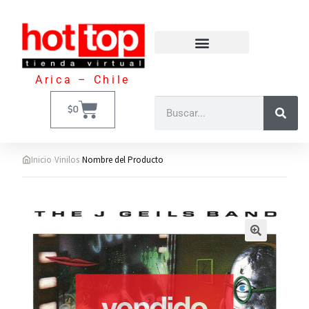
Arica – Chile
$
0
›
›
Inicio
Vinilos
Nombre del Producto