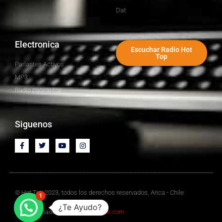
Dat
Electronica
Escuchar Radio Hot
Top
Parlantes Activos
MP3
Radio para autos
Siguenos
© Hot Top 2023, todos los derechos reservados, Arica - Chile
1
¿Te Ayudo?
Sitio Diseñado por
Mediawebchile.com