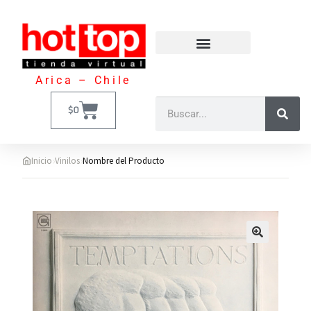
Arica – Chile
$
0
›
›
Inicio
Vinilos
Nombre del Producto