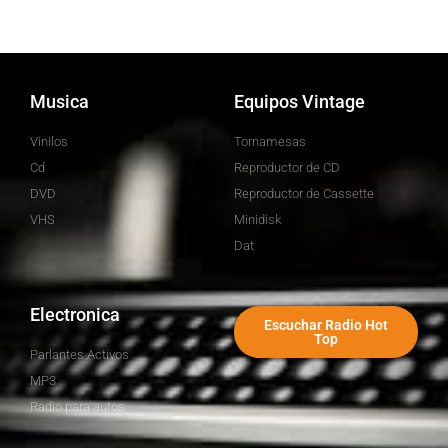
Musica
Equipos Vintage
Vinilos
Tornamesas
Cd
Reproductor de CD
DVD
Reproductor de Cassette
VHS
Minidisk
Dat
Electronica
Escuchar Radio Hot
Top
Parlantes Activos
MP3
Radio para autos