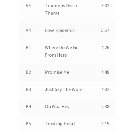
A3
Trammps Disco
3:32
Theme
A4
Love Epidemic
5:57
B1
Where Do We Go
4:26
From Here
B2
Promise Me
4:49
B3
Just Say The Word
4:32
B4
Oh Waa Hey
2:38
B5
Trusting Heart
3:15