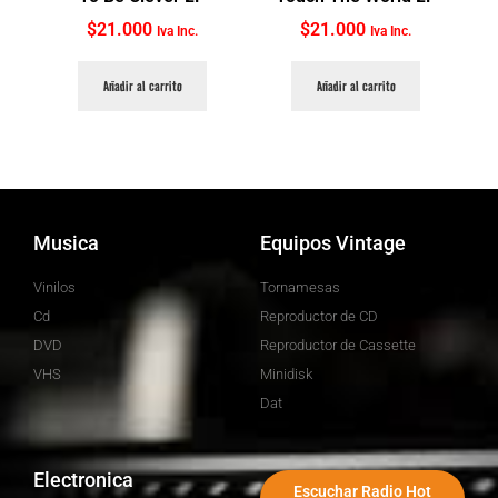
$
21.000
$
21.000
Iva Inc.
Iva Inc.
Añadir al carrito
Añadir al carrito
Musica
Equipos Vintage
Vinilos
Tornamesas
Cd
Reproductor de CD
DVD
Reproductor de Cassette
VHS
Minidisk
Dat
Electronica
Escuchar Radio Hot