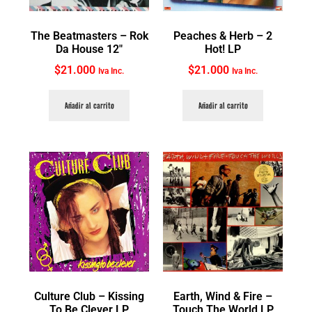
The Beatmasters ‎– Rok
Peaches & Herb ‎– 2
Da House 12″
Hot! LP
$
21.000
$
21.000
Iva Inc.
Iva Inc.
Añadir al carrito
Añadir al carrito
Culture Club ‎– Kissing
Earth, Wind & Fire ‎–
To Be Clever LP
Touch The World LP