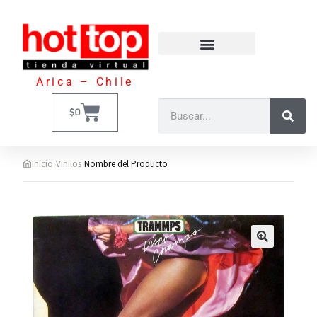
Arica – Chile
$
0
›
›
Inicio
Vinilos
Nombre del Producto