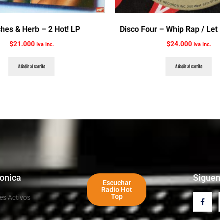
hes & Herb ‎– 2 Hot! LP
Disco Four ‎– Whip Rap / Let 
$
21.000
$
24.000
Iva Inc.
Iva Inc.
Añadir al carrito
Añadir al carrito
ronica
Sigue
Escuchar
Radio Hot
Top
es Activos