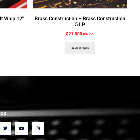
It Whip 12″
Brass Construction ‎– Brass Construction
5 LP
$
21.000
Iva Inc.
Añadir al carrito
nos