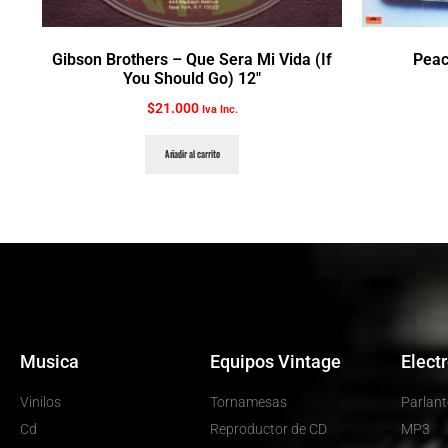
Gibson Brothers ‎– Que Sera Mi Vida (If
Peac
You Should Go) 12″
$
21.000
Iva Inc.
Añadir al carrito
Musica
Equipos Vintage
Elect
Vinilos
Tornamesas
Parlant
Cd
Reproductor de CD
MP3