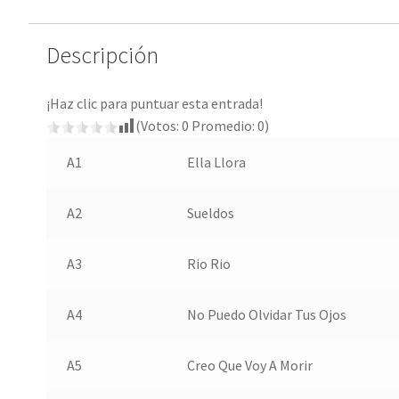
Descripción
¡Haz clic para puntuar esta entrada!
(Votos:
0
Promedio:
0
)
A1
Ella Llora
A2
Sueldos
A3
Rio Rio
A4
No Puedo Olvidar Tus Ojos
A5
Creo Que Voy A Morir