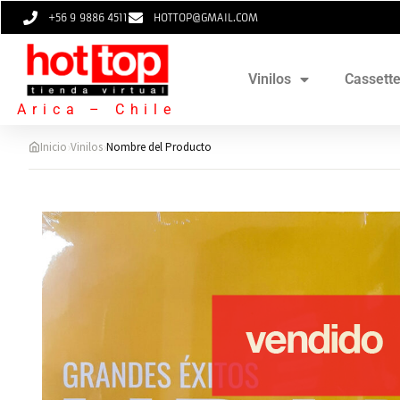
+56 9 9886 4511
HOTTOP@GMAIL.COM
Vinilos
Cassett
Arica – Chile
›
›
Inicio
Vinilos
Nombre del Producto