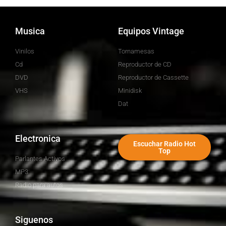
Musica
Equipos Vintage
Vinilos
Tornamesas
Cd
Reproductor de CD
DVD
Reproductor de Cassette
VHS
Minidisk
Dat
Electronica
Escuchar Radio Hot
Top
Parlantes Activos
MP3
Radio para autos
Siguenos