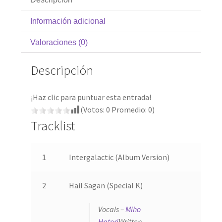
Información adicional
Valoraciones (0)
Descripción
¡Haz clic para puntuar esta entrada!
(Votos:
0
Promedio:
0
)
Tracklist
1
Intergalactic (Album Version)
3:33
2
Hail Sagan (Special K)
4:06
Vocals –
Miho
Hatori
Written-