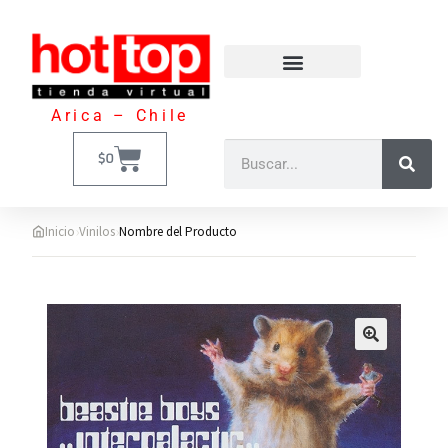
Arica – Chile
$
0
›
›
Inicio
Vinilos
Nombre del Producto