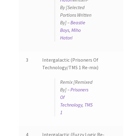
By [Selected
Portions Written
By] –
Beastie
Boys
,
Miho
Hatori
3
Intergalactic (Prisoners Of
5:47
Technology/TMS 1 Re-mix)
Remix [Remixed
By] –
Prisoners
Of
Technology
,
TMS
1
4
Intergalactic (Fuzzy Logic Re-
3:48